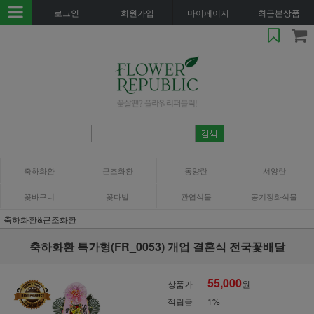
로그인
회원가입
마이페이지
최근본상품
축하화환
근조화환
동양란
서양란
꽃바구니
꽃다발
관엽식물
공기정화식물
축하화환&근조화환
축하화환 특가형(FR_0053) 개업 결혼식 전국꽃배달
55,000
상품가
원
적립금
1%