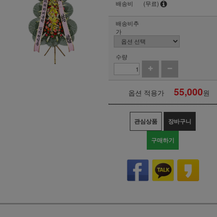
배송비
(무료)
배송비추
가
수량
55,000
옵션 적용가
원
관심상품
장바구니
구매하기