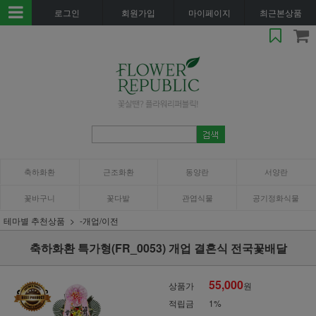
로그인
회원가입
마이페이지
최근본상품
축하화환
근조화환
동양란
서양란
꽃바구니
꽃다발
관엽식물
공기정화식물
테마별 추천상품
-개업/이전
축하화환 특가형(FR_0053) 개업 결혼식 전국꽃배달
55,000
상품가
원
적립금
1%