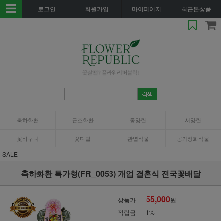
로그인
회원가입
마이페이지
최근본상품
축하화환
근조화환
동양란
서양란
꽃바구니
꽃다발
관엽식물
공기정화식물
SALE
축하화환 특가형(FR_0053) 개업 결혼식 전국꽃배달
55,000
상품가
원
적립금
1%