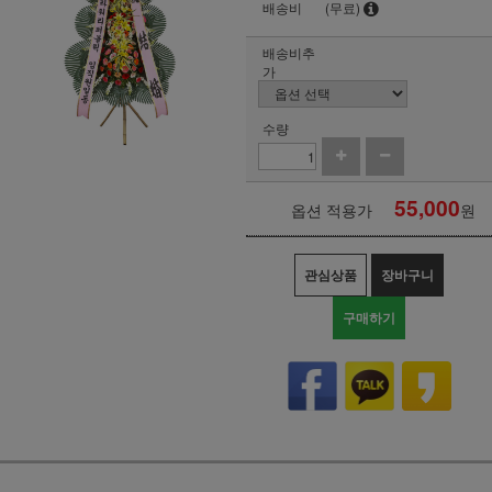
배송비
(무료)
배송비추
가
수량
55,000
옵션 적용가
원
관심상품
장바구니
구매하기