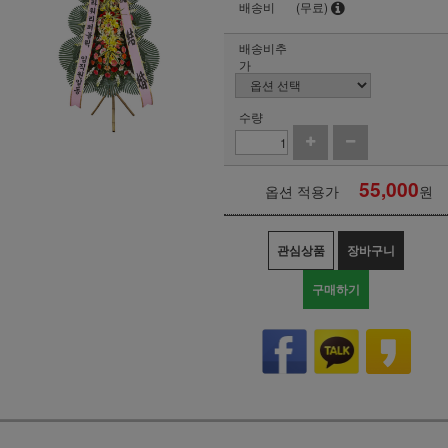
배송비
(무료)
배송비추
가
수량
55,000
옵션 적용가
원
관심상품
장바구니
구매하기