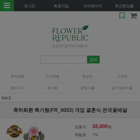
로그인
회원가입
마이페이지
최근본상품
축하화환
근조화환
동양란
서양란
꽃바구니
꽃다발
관엽식물
공기정화식물
SALE
축하화환 특가형(FR_0053) 개업 결혼식 전국꽃배달
55,000
상품가
원
적립금
1%