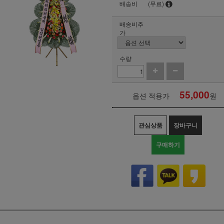
배송비
(무료)
배송비추
가
수량
55,000
옵션 적용가
원
관심상품
장바구니
구매하기