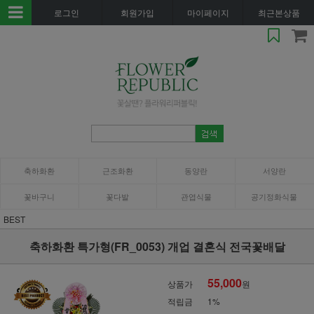
로그인
회원가입
마이페이지
최근본상품
축하화환
근조화환
동양란
서양란
꽃바구니
꽃다발
관엽식물
공기정화식물
BEST
축하화환 특가형(FR_0053) 개업 결혼식 전국꽃배달
55,000
상품가
원
적립금
1%