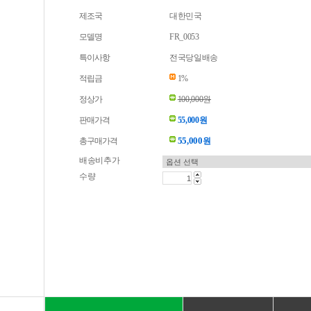
제조국
대한민국
모델명
FR_0053
특이사항
전국당일배송
적립금
1%
정상가
100,000원
판매가격
55,000원
55,000
총구매가격
원
배송비추가
수량