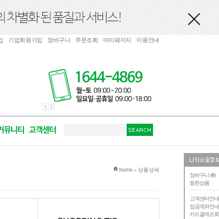
입
기업회원가입
장바구니
주문조회
마이페이지
이용안내
현재 위치
home
상품상세
>
장바구니 (
0
)
찜한상품
고객센터안
입금계좌안
카드결제조