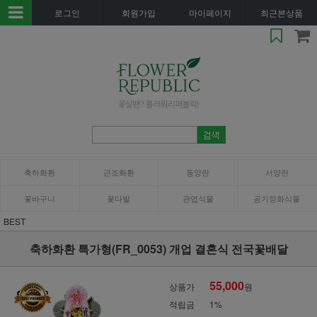
로그인
회원가입
마이페이지
최근본상품
축하화환
근조화환
동양란
서양란
꽃바구니
꽃다발
관엽식물
공기정화식물
BEST
축하화환 특가형(FR_0053) 개업 결혼식 전국꽃배달
55,000
상품가
원
적립금
1%