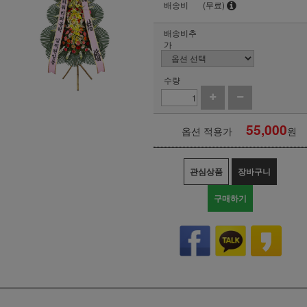
배송비
(무료)
배송비추
가
수량
55,000
옵션 적용가
원
관심상품
장바구니
구매하기