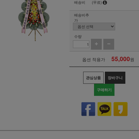
배송비
(무료)
배송비추
가
수량
55,000
옵션 적용가
원
관심상품
장바구니
구매하기