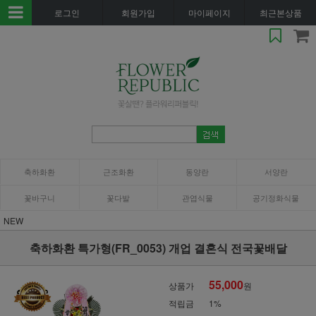
로그인
회원가입
마이페이지
최근본상품
축하화환
근조화환
동양란
서양란
꽃바구니
꽃다발
관엽식물
공기정화식물
NEW
축하화환 특가형(FR_0053) 개업 결혼식 전국꽃배달
55,000
상품가
원
적립금
1%