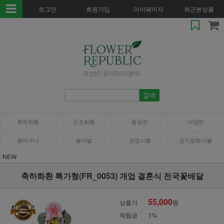
로그인
회원가입
마이페이지
최근본상품
축하화환
근조화환
동양란
서양란
꽃바구니
꽃다발
관엽식물
공기정화식물
NEW
축하화환 특가형(FR_0053) 개업 결혼식 전국꽃배달
55,000
상품가
원
적립금
1%