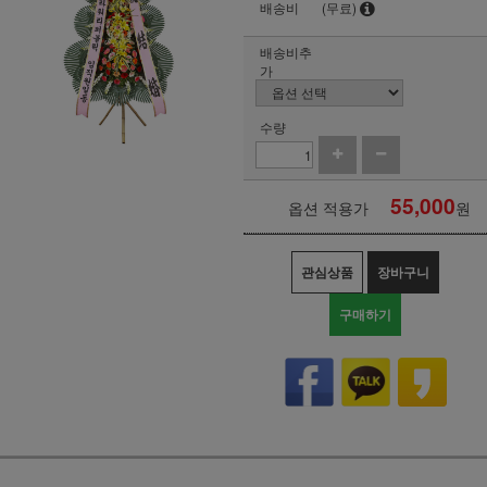
배송비
(무료)
배송비추
가
수량
55,000
옵션 적용가
원
관심상품
장바구니
구매하기