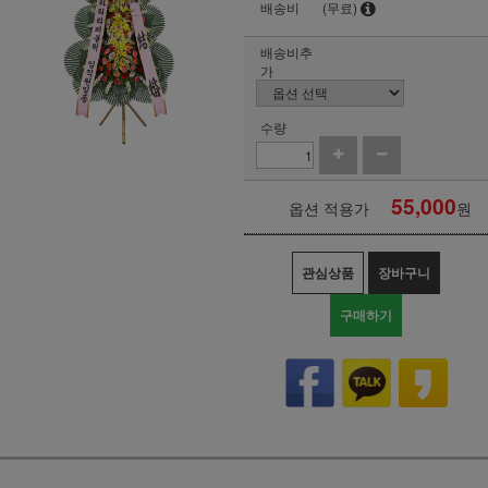
배송비
(무료)
배송비추
가
수량
55,000
옵션 적용가
원
관심상품
장바구니
구매하기