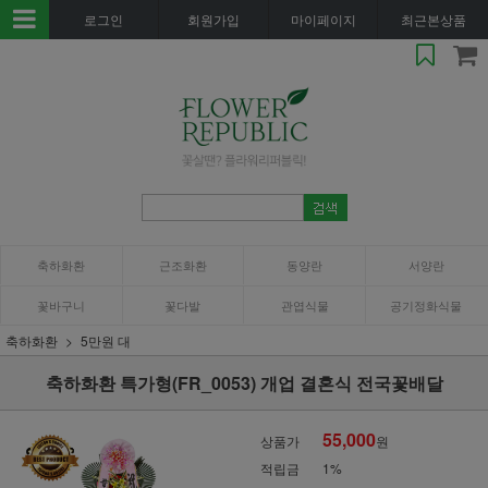
로그인
회원가입
마이페이지
최근본상품
축하화환
근조화환
동양란
서양란
꽃바구니
꽃다발
관엽식물
공기정화식물
축하화환
5만원 대
축하화환 특가형(FR_0053) 개업 결혼식 전국꽃배달
55,000
상품가
원
적립금
1%