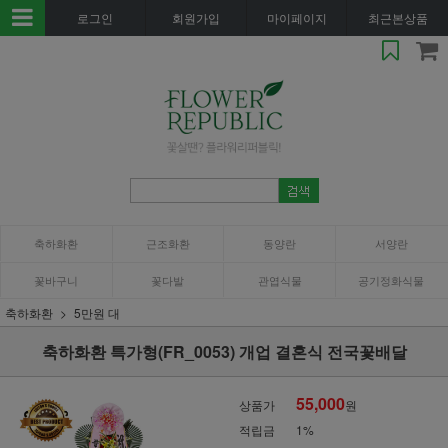
로그인
회원가입
마이페이지
최근본상품
축하화환
근조화환
동양란
서양란
꽃바구니
꽃다발
관엽식물
공기정화식물
축하화환
5만원 대
축하화환 특가형(FR_0053) 개업 결혼식 전국꽃배달
55,000
상품가
원
적립금
1%