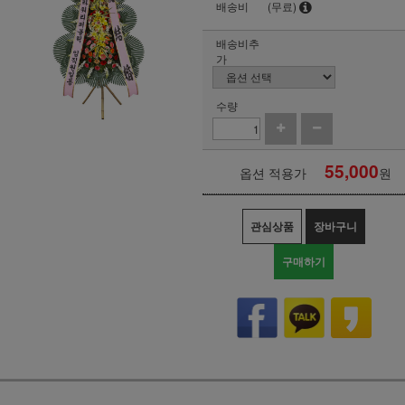
배송비
(무료)
배송비추
가
수량
55,000
옵션 적용가
원
관심상품
장바구니
구매하기