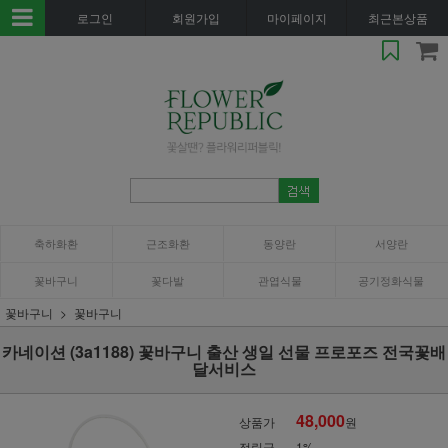
로그인
회원가입
마이페이지
최근본상품
축하화환
근조화환
동양란
서양란
꽃바구니
꽃다발
관엽식물
공기정화식물
꽃바구니
꽃바구니
카네이션 (3a1188) 꽃바구니 출산 생일 선물 프로포즈 전국꽃배
달서비스
48,000
상품가
원
적립금
1%