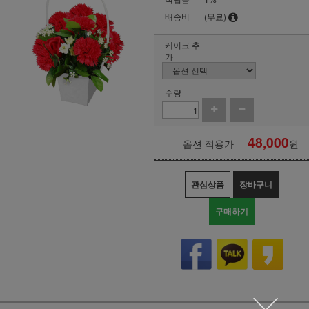
배송비
(무료)
케이크 추
가
수량
48,000
옵션 적용가
원
관심상품
장바구니
구매하기