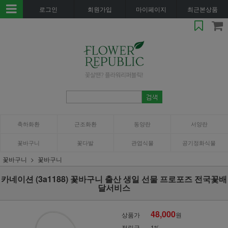
로그인
회원가입
마이페이지
최근본상품
축하화환
근조화환
동양란
서양란
꽃바구니
꽃다발
관엽식물
공기정화식물
꽃바구니
꽃바구니
카네이션 (3a1188) 꽃바구니 출산 생일 선물 프로포즈 전국꽃배
달서비스
48,000
상품가
원
적립금
1%