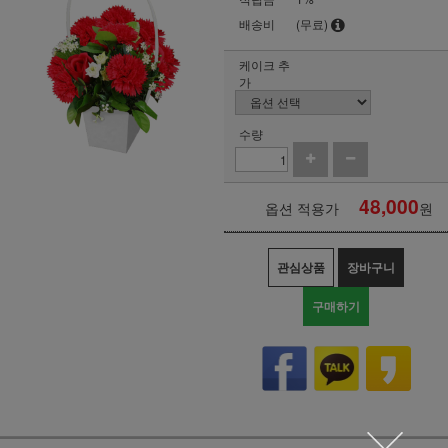
배송비
(무료)
케이크 추
가
수량
48,000
옵션 적용가
원
관심상품
장바구니
구매하기