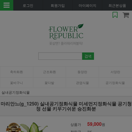
로그인
회원가입
마이페이지
최근본상품
축하화환
근조화환
동양란
서양란
꽃바구니
꽃다발
관엽식물
공기정화식물
실내공기정화식물
마리안느(g_1250) 실내공기정화식물 미세먼지정화식물 공기청
정 선물 키우기쉬운 승진화분
59,000
상품가
원
적립금
1%