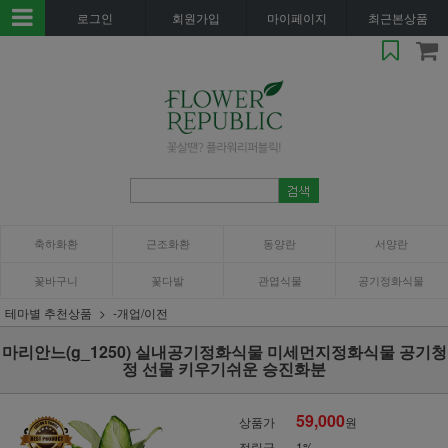
로그인
회원가입
마이페이지
최근본상품
축하화환
근조화환
동양란
서양란
꽃바구니
꽃다발
관엽식물
공기정화식물
테마별 추천상품
-개업/이전
마리안느(g_1250) 실내공기정화식물 미세먼지정화식물 공기청
정 선물 키우기쉬운 승진화분
59,000
상품가
원
적립금
1%