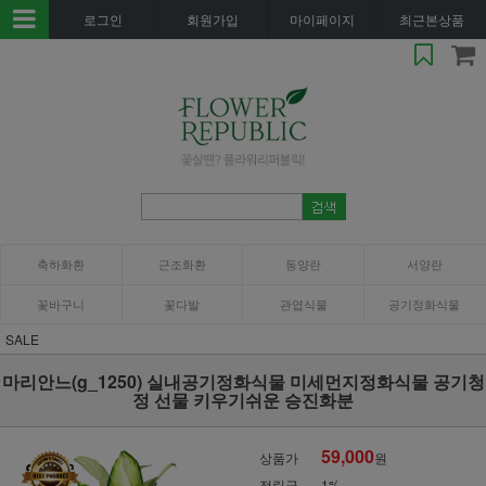
로그인
회원가입
마이페이지
최근본상품
축하화환
근조화환
동양란
서양란
꽃바구니
꽃다발
관엽식물
공기정화식물
SALE
마리안느(g_1250) 실내공기정화식물 미세먼지정화식물 공기청
정 선물 키우기쉬운 승진화분
59,000
상품가
원
적립금
1%