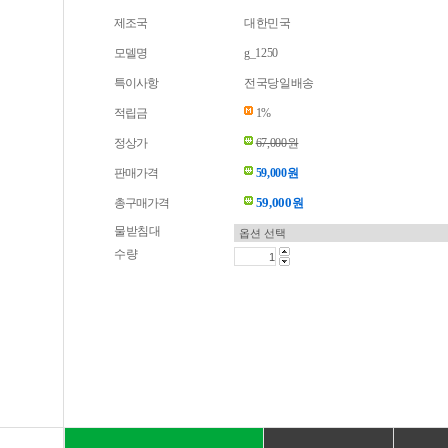
제조국
대한민국
모델명
g_1250
특이사항
전국당일배송
적립금
1%
정상가
67,000원
판매가격
59,000원
59,000
총구매가격
원
물받침대
수량