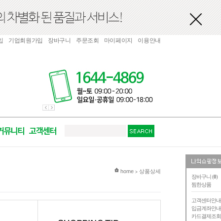
입
기업회원가입
장바구니
주문조회
마이페이지
이용안내
현재 위치
home
상품상세
>
장바구니 (
0
)
찜한상품
고객센터안
입금계좌안
카드결제조