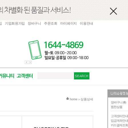
입
기업회원가입
장바구니
주문조회
마이페이지
이용안내
현재 위치
home
상품상세
>
장바구니 (
0
)
찜한상품
고객센터안
입금계좌안
카드결제조