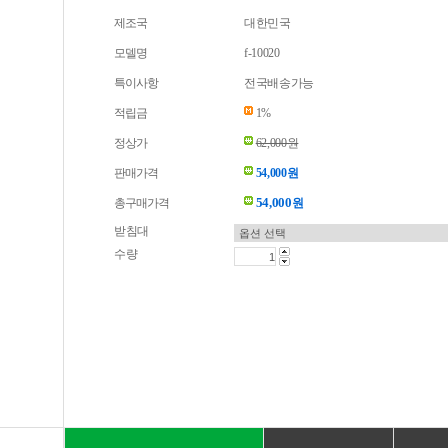
제조국
대한민국
모델명
f-10020
특이사항
전국배송가능
적립금
1%
정상가
62,000원
판매가격
54,000원
54,000
총구매가격
원
받침대
수량