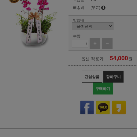
배송비
(무료)
받침대
수량
54,000
옵션 적용가
원
관심상품
장바구니
구매하기