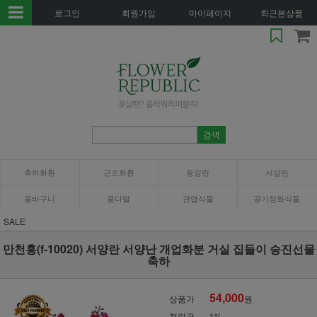
로그인
회원가입
마이페이지
최근본상품
축하화환
근조화환
동양란
서양란
꽃바구니
꽃다발
관엽식물
공기정화식물
SALE
만천홍(f-10020) 서양란 서양난 개업화분 거실 집들이 승진선물
축하
54,000
상품가
원
적립금
1%