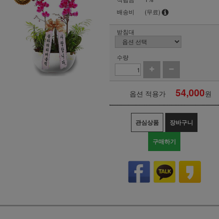
배송비
(무료)
받침대
수량
54,000
옵션 적용가
원
관심상품
장바구니
구매하기