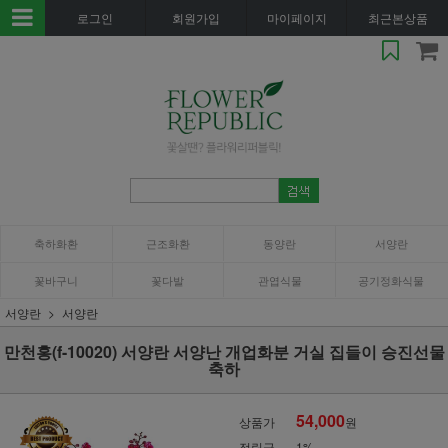
로그인
회원가입
마이페이지
최근본상품
축하화환
근조화환
동양란
서양란
꽃바구니
꽃다발
관엽식물
공기정화식물
서양란
서양란
만천홍(f-10020) 서양란 서양난 개업화분 거실 집들이 승진선물
축하
54,000
상품가
원
적립금
1%