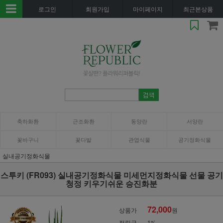
로그인
회원가입
마이페이지
최근본상품
축하화환
근조화환
동양란
서양란
꽃바구니
꽃다발
관엽식물
공기정화식물
실내공기정화식물
스투키 (FR093) 실내공기정화식물 미세먼지정화식물 선물 공기
청정 키우기쉬운 승진화분
72,000
상품가
원
적립금
1%