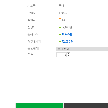
제조국
국내
모델명
FR093
적립금
1%
정상가
84,000원
판매가격
72,000원
72,000
총구매가격
원
물받침대
수량