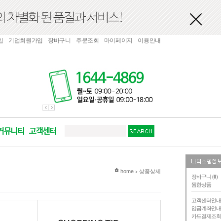
입
기업회원가입
장바구니
주문조회
마이페이지
이용안내
현재 위치
home
상품상세
>
장바구니 (
0
)
찜한상품
고객센터안
입금계좌안
카드결제조