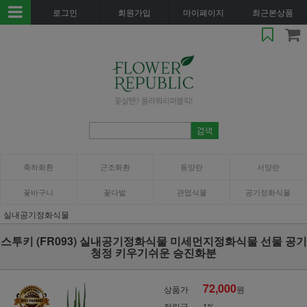
로그인
회원가입
마이페이지
최근본상품
축하화환
근조화환
동양란
서양란
꽃바구니
꽃다발
관엽식물
공기정화식물
실내공기정화식물
스투키 (FR093) 실내공기정화식물 미세먼지정화식물 선물 공기
청정 키우기쉬운 승진화분
72,000
상품가
원
적립금
1%