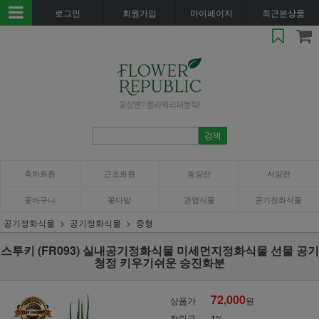
로그인
회원가입
마이페이지
최근본상품
축하화환
근조화환
동양란
서양란
꽃바구니
꽃다발
관엽식물
공기정화식물
공기정화식물
공기정화식물
중형
스투키 (FR093) 실내공기정화식물 미세먼지정화식물 선물 공기
청정 키우기쉬운 승진화분
72,000
상품가
원
적립금
1%