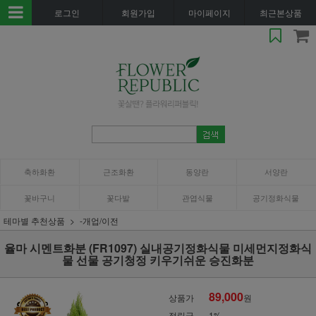
로그인
회원가입
마이페이지
최근본상품
축하화환
근조화환
동양란
서양란
꽃바구니
꽃다발
관엽식물
공기정화식물
테마별 추천상품
-개업/이전
율마 시멘트화분 (FR1097) 실내공기정화식물 미세먼지정화식
물 선물 공기청정 키우기쉬운 승진화분
89,000
상품가
원
적립금
1%