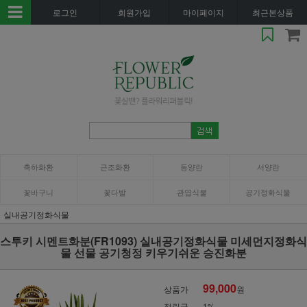
로그인
회원가입
마이페이지
최근본상품
축하화환
근조화환
동양란
서양란
꽃바구니
꽃다발
관엽식물
공기정화식물
실내공기정화식물
스투키 시멘트화분(FR1093) 실내공기정화식물 미세먼지정화식
물 선물 공기청정 키우기쉬운 승진화분
99,000
상품가
원
적립금
1%