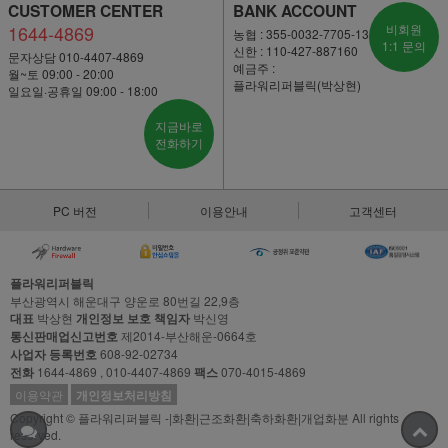
CUSTOMER CENTER
BANK ACCOUNT
1644-4869
비회원
농협 : 355-0032-7705-13
1:1 문의
신한 : 110-427-887160
문자상담 010-4407-4869
예금주 :
월~토 09:00 - 20:00
플라워리퍼블릭(박상현)
일요일·공휴일 09:00 - 18:00
지금바로
전화하기
PC 버전
이용안내
고객센터
플라워리퍼블릭
부산광역시 해운대구 양운로 80번길 22,9층
대표
박상현
개인정보 보호 책임자
박신영
통신판매업신고번호
제2014-부산해운-0664호
사업자 등록번호
608-92-02734
전화
1644-4869 , 010-4407-4869
팩스
070-4015-4869
이용약관
개인정보처리방침
Copyright © 플라워리퍼블릭 -|화환|근조화환|축하화환|개업화분 All rights
reserved.