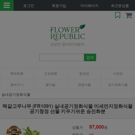
로그인
회원가입
마이페이지
최근본상품
축하화환
근조화환
동양란
서양란
꽃바구니
꽃다발
관엽식물
공기정화식물
실내공기정화식물
떡갈고무나무 (FR1091) 실내공기정화식물 미세먼지정화식물
공기청정 선물 키우기쉬운 승진화분
97,000
상품가
원
적립금
1%