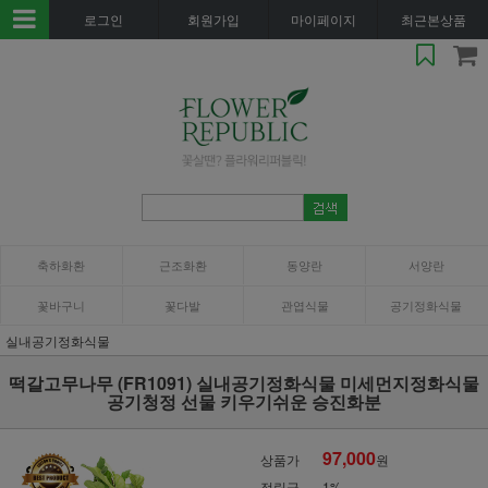
로그인
회원가입
마이페이지
최근본상품
축하화환
근조화환
동양란
서양란
꽃바구니
꽃다발
관엽식물
공기정화식물
실내공기정화식물
떡갈고무나무 (FR1091) 실내공기정화식물 미세먼지정화식물
공기청정 선물 키우기쉬운 승진화분
97,000
상품가
원
적립금
1%