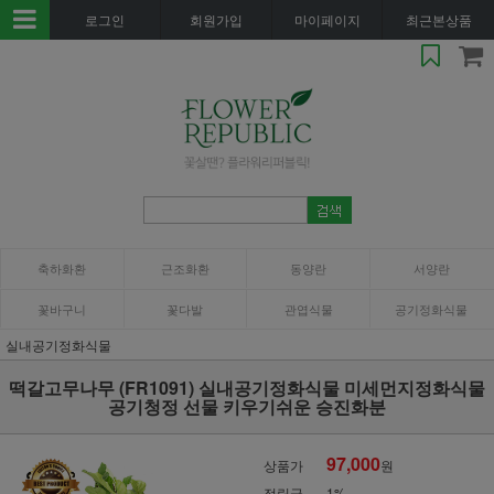
로그인
회원가입
마이페이지
최근본상품
축하화환
근조화환
동양란
서양란
꽃바구니
꽃다발
관엽식물
공기정화식물
실내공기정화식물
떡갈고무나무 (FR1091) 실내공기정화식물 미세먼지정화식물
공기청정 선물 키우기쉬운 승진화분
97,000
상품가
원
적립금
1%