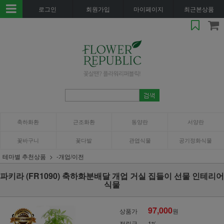
로그인
회원가입
마이페이지
최근본상품
축하화환
근조화환
동양란
서양란
꽃바구니
꽃다발
관엽식물
공기정화식물
테마별 추천상품
-개업/이전
파키라 (FR1090) 축하화분배달 개업 거실 집들이 선물 인테리어
식물
97,000
상품가
원
적립금
1%