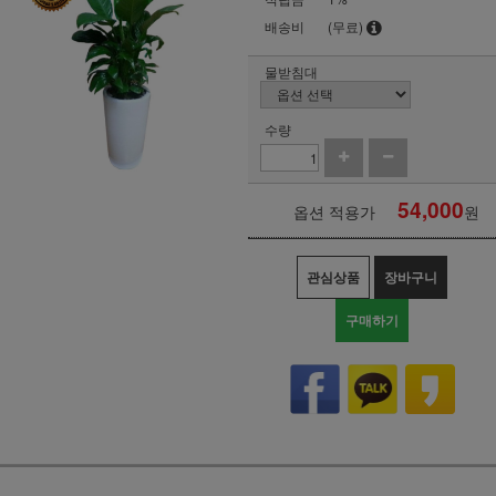
배송비
(무료)
물받침대
수량
54,000
옵션 적용가
원
관심상품
장바구니
구매하기