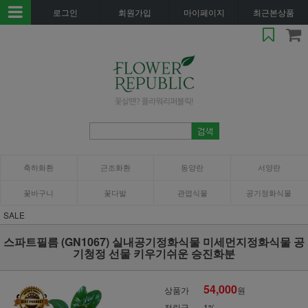
로그인
회원가입
마이페이지
최근본상품
축하화환
근조화환
동양란
서양란
꽃바구니
꽃다발
관엽식물
공기정화식물
SALE
스파트필름 (GN1067) 실내공기정화식물 미세먼지정화식물 공
기청정 선물 키우기쉬운 승진화분
54,000
상품가
원
적립금
1%