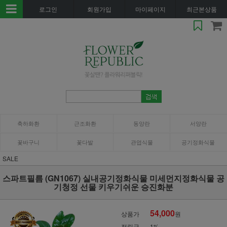
로그인
회원가입
마이페이지
최근본상품
축하화환
근조화환
동양란
서양란
꽃바구니
꽃다발
관엽식물
공기정화식물
SALE
스파트필름 (GN1067) 실내공기정화식물 미세먼지정화식물 공
기청정 선물 키우기쉬운 승진화분
54,000
상품가
원
적립금
1%