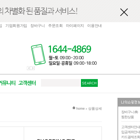
입
기업회원가입
장바구니
주문조회
마이페이지
이용안내
현재 위치
home
상품상세
>
장바구니 (
0
)
찜한상품
고객센터안
입금계좌안
카드결제조