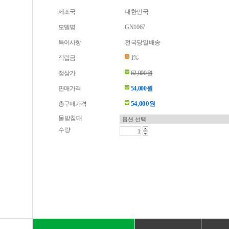
제조국
대한민국
모델명
GN1067
특이사항
전국당일배송
적립금
1%
정상가
62,000원
판매가격
54,000원
54,000
총구매가격
원
물받침대
수량