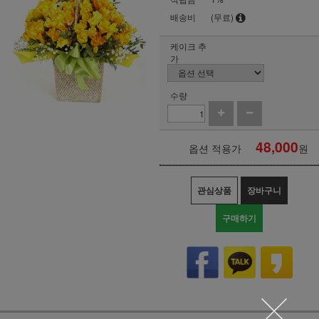
배송비
(무료)
케이크 추
가
수량
48,000
옵션 적용가
원
관심상품
장바구니
구매하기