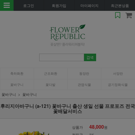
로그인
회원가입
마이페이지
최근본상품
축하화환
근조화환
동양란
서양란
꽃바구니
꽃다발
관엽식물
공기정화식물
꽃바구니
꽃바구니
후리지아바구니 (a-121) 꽃바구니 출산 생일 선물 프로포즈 전국
꽃배달서비스
48,000
상품가
원
적립금
1%