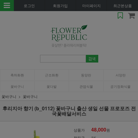
로그인
회원가입
마이페이지
최근본상품
축하화환
근조화환
동양란
서양란
꽃바구니
꽃다발
관엽식물
공기정화식물
꽃바구니
꽃바구니
후리지아 향기 (b_0112) 꽃바구니 출산 생일 선물 프로포즈 전
국꽃배달서비스
48,000
상품가
원
적립금
1%