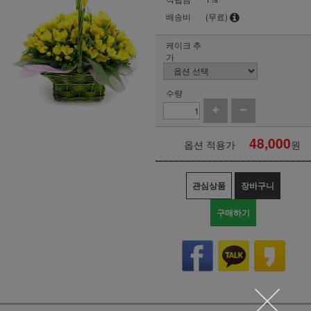
배송비
(무료)
케이크 추
가
수량
48,000
옵션 적용가
원
관심상품
장바구니
구매하기