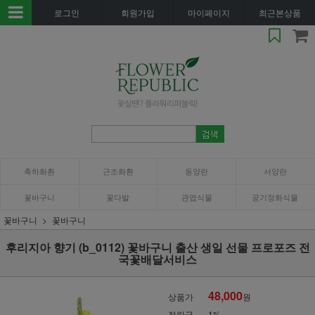
로그인
회원가입
마이페이지
최근본상품
축하화환
근조화환
동양란
서양란
꽃바구니
꽃다발
관엽식물
공기정화식물
꽃바구니
꽃바구니
후리지아 향기 (b_0112) 꽃바구니 출산 생일 선물 프로포즈 전
국꽃배달서비스
48,000
상품가
원
적립금
1%