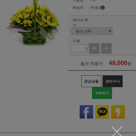
배송비
(무료)
케이크 추
가
수량
48,000
옵션 적용가
원
관심상품
장바구니
구매하기