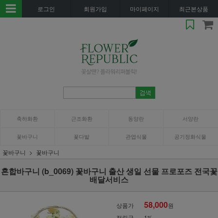
로그인
회원가입
마이페이지
최근본상품
축하화환
근조화환
동양란
서양란
꽃바구니
꽃다발
관엽식물
공기정화식물
꽃바구니
꽃바구니
혼합바구니 (b_0069) 꽃바구니 출산 생일 선물 프로포즈 전국꽃
배달서비스
58,000
상품가
원
적립금
1%