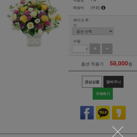
배송비
(무료)
케이크 추
가
수량
58,000
옵션 적용가
원
관심상품
장바구니
구매하기