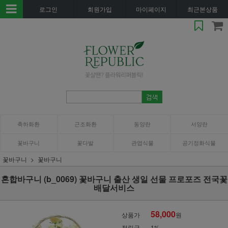
로그인
회원가입
마이페이지
최근본상품
축하화환
근조화환
동양란
서양란
꽃바구니
꽃다발
관엽식물
공기정화식물
꽃바구니
꽃바구니
혼합바구니 (b_0069) 꽃바구니 출산 생일 선물 프로포즈 전국꽃
배달서비스
58,000
상품가
원
적립금
1%