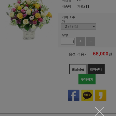
배송비
(무료)
케이크 추
가
수량
58,000
옵션 적용가
원
관심상품
장바구니
구매하기