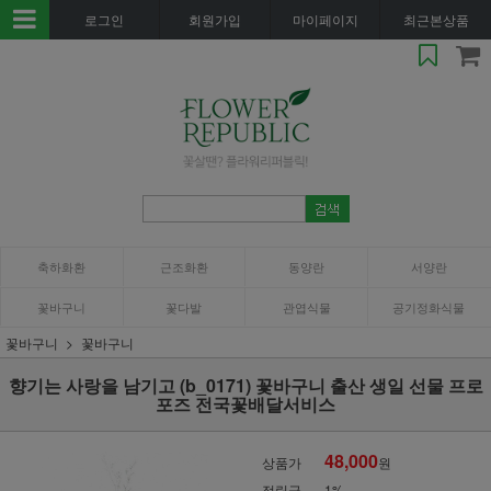
로그인
회원가입
마이페이지
최근본상품
축하화환
근조화환
동양란
서양란
꽃바구니
꽃다발
관엽식물
공기정화식물
꽃바구니
꽃바구니
향기는 사랑을 남기고 (b_0171) 꽃바구니 출산 생일 선물 프로
포즈 전국꽃배달서비스
48,000
상품가
원
적립금
1%