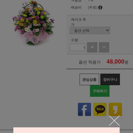
배송비
(무료)
케이크 추
가
수량
48,000
옵션 적용가
원
관심상품
장바구니
구매하기