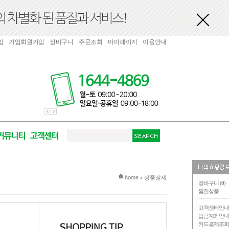
입
기업회원가입
장바구니
주문조회
마이페이지
이용안내
현재 위치
home
상품상세
>
장바구니 (
0
)
찜한상품
고객센터안
입금계좌안
카드결제조