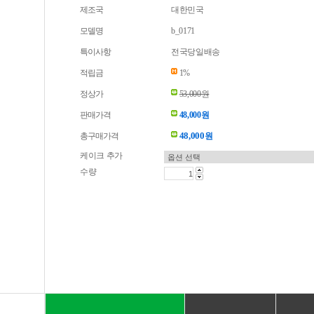
제조국
대한민국
모델명
b_0171
특이사항
전국당일배송
적립금
1%
정상가
53,000원
판매가격
48,000원
48,000
총구매가격
원
케이크 추가
수량