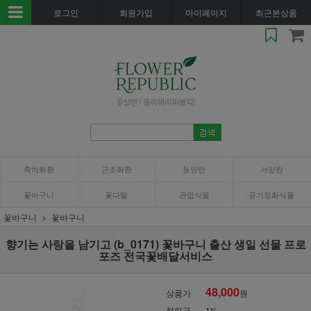
로그인
회원가입
마이페이지
최근본상품
축하화환
근조화환
동양란
서양란
꽃바구니
꽃다발
관엽식물
공기정화식물
꽃바구니
꽃바구니
향기는 사랑을 남기고 (b_0171) 꽃바구니 출산 생일 선물 프로
포즈 전국꽃배달서비스
48,000
상품가
원
적립금
1%