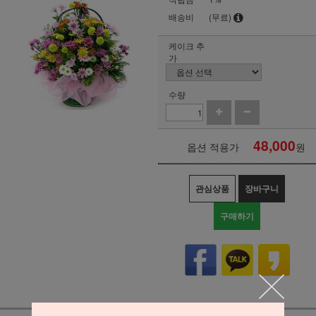
배송비
(무료)
케이크 추
가
수량
48,000
옵션 적용가
원
관심상품
장바구니
구매하기