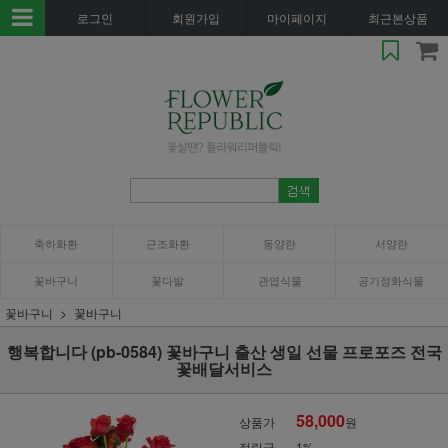
로그인
회원가입
마이페이지
최근본상품
축하화환
근조화환
동양란
서양란
꽃바구니
꽃다발
관엽식물
공기정화식물
꽃바구니
꽃바구니
행복합니다 (pb-0584) 꽃바구니 출산 생일 선물 프로포즈 전국
꽃배달서비스
58,000
상품가
원
적립금
1%