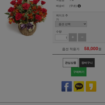
배송비
(무료)
케이크 추
가
수량
58,000
옵션 적용가
원
관심상품
장바구니
구매하기