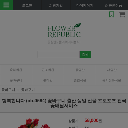
로그인
회원가입
마이페이지
최근본상품
축하화환
근조화환
동양란
서양란
꽃바구니
꽃다발
관엽식물
공기정화식물
꽃바구니
꽃바구니
행복합니다 (pb-0584) 꽃바구니 출산 생일 선물 프로포즈 전국
꽃배달서비스
58,000
상품가
원
적립금
1%