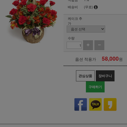
배송비
(무료)
케이크 추
가
수량
58,000
옵션 적용가
원
관심상품
장바구니
구매하기