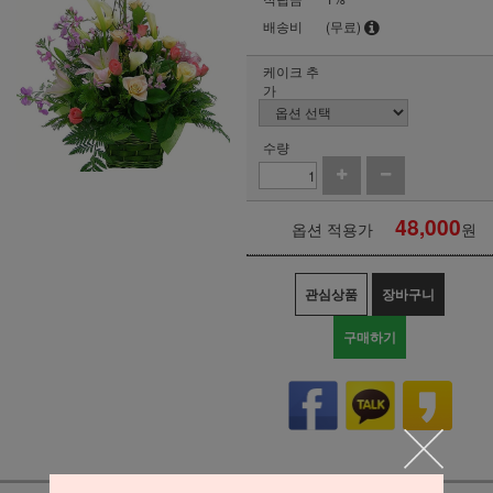
배송비
(무료)
케이크 추
가
수량
48,000
옵션 적용가
원
관심상품
장바구니
구매하기