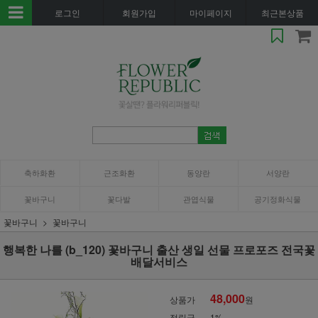
로그인
회원가입
마이페이지
최근본상품
축하화환
근조화환
동양란
서양란
꽃바구니
꽃다발
관엽식물
공기정화식물
꽃바구니
꽃바구니
행복한 나를 (b_120) 꽃바구니 출산 생일 선물 프로포즈 전국꽃
배달서비스
48,000
상품가
원
적립금
1%