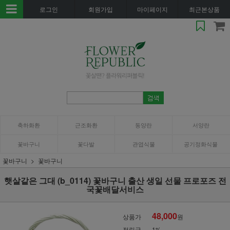
로그인
회원가입
마이페이지
최근본상품
축하화환
근조화환
동양란
서양란
꽃바구니
꽃다발
관엽식물
공기정화식물
꽃바구니
꽃바구니
햇살같은 그대 (b_0114) 꽃바구니 출산 생일 선물 프로포즈 전
국꽃배달서비스
48,000
상품가
원
적립금
1%