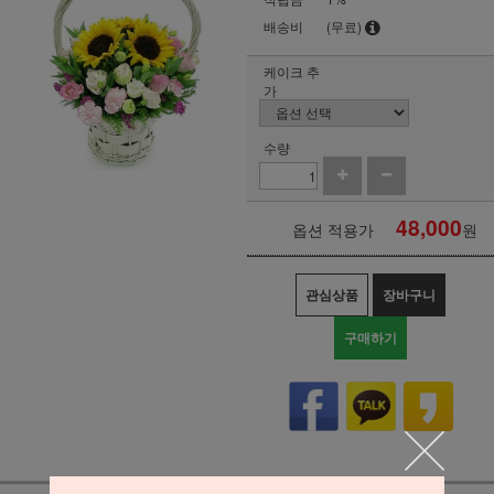
배송비
(무료)
케이크 추
가
수량
48,000
옵션 적용가
원
관심상품
장바구니
구매하기