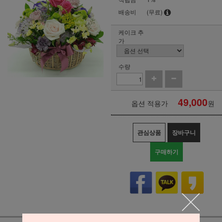
배송비
(무료)
케이크 추
가
수량
49,000
옵션 적용가
원
관심상품
장바구니
구매하기