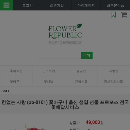
로그인
회원가입
마이페이지
최근본상품
축하화환
근조화환
동양란
서양란
꽃바구니
꽃다발
관엽식물
공기정화식물
SALE
한없는 사랑 (pb-0101) 꽃바구니 출산 생일 선물 프로포즈 전국
꽃배달서비스
49,000
상품가
원
적립금
1%