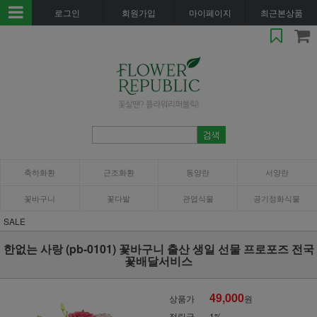
로그인
회원가입
마이페이지
최근본상품
축하화환
근조화환
동양란
서양란
꽃바구니
꽃다발
관엽식물
공기정화식물
SALE
한없는 사랑 (pb-0101) 꽃바구니 출산 생일 선물 프로포즈 전국
꽃배달서비스
49,000
상품가
원
적립금
1%