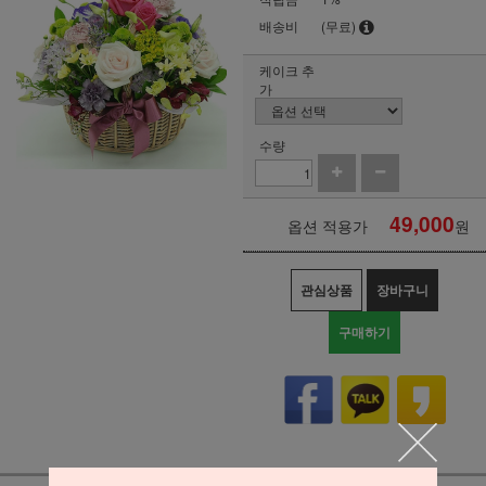
배송비
(무료)
케이크 추
가
수량
49,000
옵션 적용가
원
관심상품
장바구니
구매하기