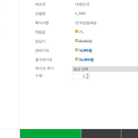
제조국
대한민국
모델명
b_0062
특이사항
전국당일배송
적립금
1%
정상가
60,000원
판매가격
54,000원
54,000
총구매가격
원
케이크 추가
수량