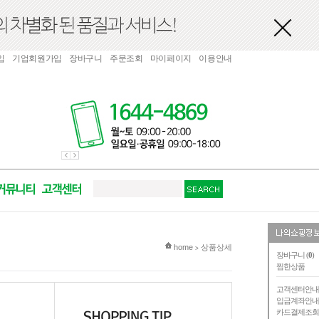
입
기업회원가입
장바구니
주문조회
마이페이지
이용안내
현재 위치
home
상품상세
>
장바구니 (
0
)
찜한상품
고객센터안
입금계좌안
카드결제조