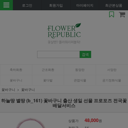
로그인
회원가입
마이페이지
최근본상품
축하화환
근조화환
동양란
서양란
꽃바구니
꽃다발
관엽식물
공기정화식물
꽃바구니
꽃바구니
하늘땅 별땅 (b_161) 꽃바구니 출산 생일 선물 프로포즈 전국꽃
배달서비스
48,000
상품가
원
적립금
1%