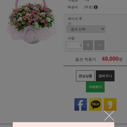
배송비
(무료)
케이크 추
가
수량
48,000
옵션 적용가
원
관심상품
장바구니
구매하기