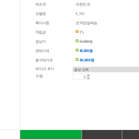
제조국
대한민국
모델명
b_161
특이사항
전국당일배송
적립금
1%
정상가
53,000원
판매가격
48,000원
48,000
총구매가격
원
케이크 추가
수량