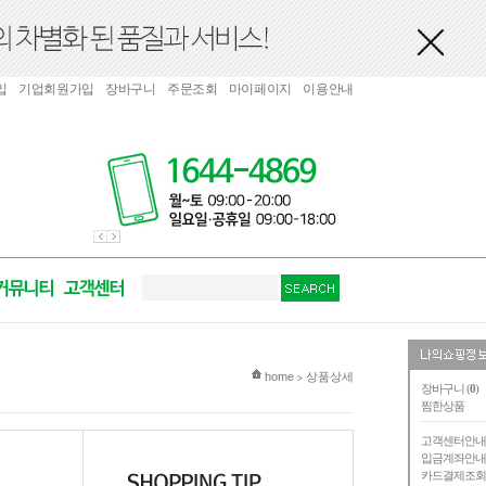
입
기업회원가입
장바구니
주문조회
마이페이지
이용안내
현재 위치
home
상품상세
>
장바구니 (
0
)
찜한상품
고객센터안
입금계좌안
카드결제조